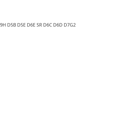
D9H D5B D5E D6E SR D6C D6D D7G2