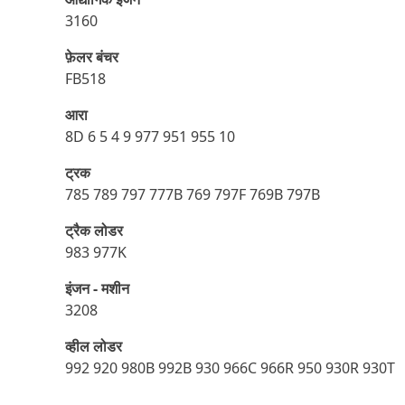
3160
फ़ेलर बंचर
FB518
आरा
8D 6 5 4 9 977 951 955 10
ट्रक
785 789 797 777B 769 797F 769B 797B
ट्रैक लोडर
983 977K
इंजन - मशीन
3208
व्हील लोडर
992 920 980B 992B 930 966C 966R 950 930R 930T