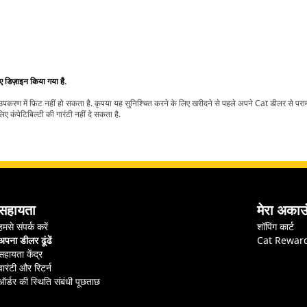
िए डिज़ाइन किया गया है.
t उपकरण में फ़िट नहीं हो सकता है. कृपया यह सुनिश्चित करने के लिए खरीदने से पहले अपने Cat डीलर से पर
ए कंपेटिबिल्टी की गारंटी नहीं दे सकता है.
सहायता
मेरा अकाउ
हमसे संपर्क करें
शॉपिंग कार्ट
अपना डीलर ढूंढें
Cat Rewar
सहायता केंद्र
वारंटी और रिटर्न
ऑर्डर की स्थिति संबंधी पूछताछ