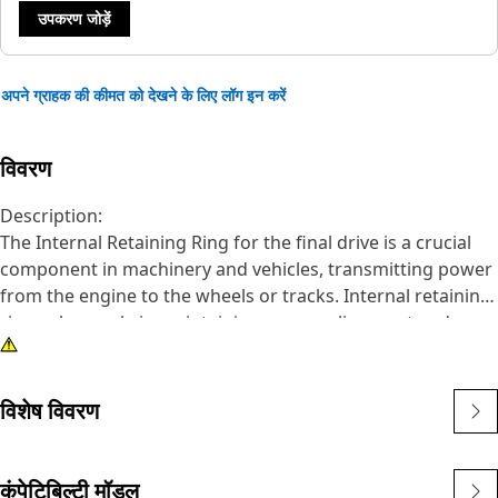
उपकरण जोड़ें
अपने ग्राहक की कीमत को देखने के लिए लॉग इन करें
विवरण
Description:
The Internal Retaining Ring for the final drive is a crucial
component in machinery and vehicles, transmitting power
from the engine to the wheels or tracks. Internal retaining
rings play a role in maintaining proper alignment and
preventing axial movement of components within the final
drive assembly. The ring is made of a spring steel material
that is compressed when it is installed, which helps to keep
विशेष विवरण
it in place.
Attributes:
कंपेटिबिल्टी मॉडल