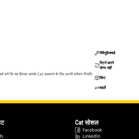
रीमैनुफ़ैक्चर्ड
रिटर्न करने
योग्य नहीं
ामर्श करें कि यह हिस्सा आपके Cat उपकरण के लिए अपनी वर्तमान स्थिति
किट
बदलें
ंट
Cat सोशल
Facebook
ds
LinkedIn