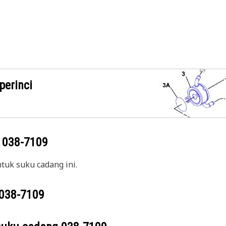
perinci
g
038-7109
uk suku cadang ini.
038-7109