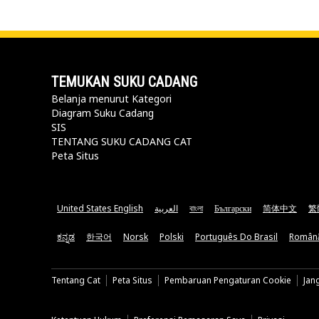
TEMUKAN SUKU CADANG
Belanja menurut Kategori
Diagram Suku Cadang
SIS
TENTANG SUKU CADANG CAT
Peta Situs
United States English
العربية
বাংলা
Български
简体中文
繁
ಕನ್ನಡ
한국어
Norsk
Polski
Português Do Brasil
Român
Tentang Cat
Peta Situs
Pembaruan Pengaturan Cookie
Jan