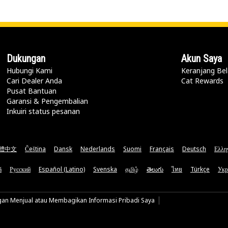
Dukungan
Akun Saya
Hubungi Kami
Keranjang Bel
Cari Dealer Anda
Cat Rewards
Pusat Bantuan
Garansi & Pengembalian
Inkuiri status pesanan
體中文
Čeština
Dansk
Nederlands
Suomi
Français
Deutsch
Ελλη
ă
Русский
Español (Latino)
Svenska
தமிழ்
తెలుగు
ไทย
Türkçe
Укр
gan Menjual atau Membagikan Informasi Pribadi Saya