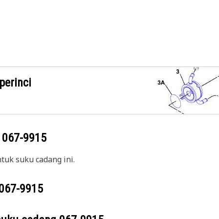
perinci
g
067-9915
uk suku cadang ini.
067-9915