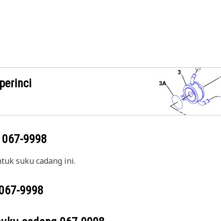
perinci
g
067-9998
uk suku cadang ini.
067-9998