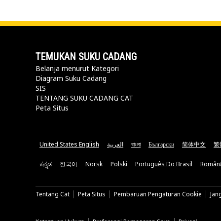
TEMUKAN SUKU CADANG
Belanja menurut Kategori
Diagram Suku Cadang
SIS
TENTANG SUKU CADANG CAT
Peta Situs
United States English
العربية
বাংলা
Български
简体中文
繁
ಕನ್ನಡ
한국어
Norsk
Polski
Português Do Brasil
Român
Tentang Cat
Peta Situs
Pembaruan Pengaturan Cookie
Jan