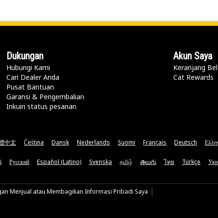
Dukungan
Akun Saya
Hubungi Kami
Keranjang Bel
Cari Dealer Anda
Cat Rewards
Pusat Bantuan
Garansi & Pengembalian
Inkuiri status pesanan
體中文
Čeština
Dansk
Nederlands
Suomi
Français
Deutsch
Ελλη
ă
Русский
Español (Latino)
Svenska
தமிழ்
తెలుగు
ไทย
Türkçe
Укр
gan Menjual atau Membagikan Informasi Pribadi Saya