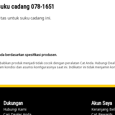
suku cadang
078-1651
itas untuk suku cadang ini.
nda berdasarkan spesifikasi produsen.
abkan produk menjadi tidak cocok dengan peralatan Cat Anda. Hubungi Deal
m kondisi dan asumsi konfigurasinya saat ini. Indikator ini tidak menjamin k
Dukungan
Akun Saya
Hubungi Kami
Keranjang Bel
Cari Dealer Anda
Cat Rewards