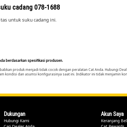
suku cadang
078-1688
itas untuk suku cadang ini.
nda berdasarkan spesifikasi produsen.
abkan produk menjadi tidak cocok dengan peralatan Cat Anda. Hubungi Deal
m kondisi dan asumsi konfigurasinya saat ini. Indikator ini tidak menjamin k
Dukungan
Akun Saya
Hubungi Kami
Keranjang Bel
Cari Dealer Anda
Cat Rewards