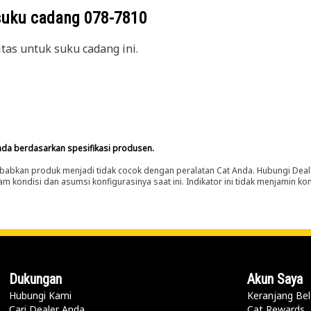
suku cadang
078-7810
itas untuk suku cadang ini.
nda berdasarkan spesifikasi produsen.
abkan produk menjadi tidak cocok dengan peralatan Cat Anda. Hubungi Deal
m kondisi dan asumsi konfigurasinya saat ini. Indikator ini tidak menjamin k
Dukungan
Akun Saya
Hubungi Kami
Keranjang Bel
Cari Dealer Anda
Cat Rewards