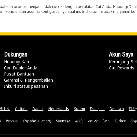
abkan produk menjadi tidak cocok dengan peralatan Cat Anda. Hubungi Deal
m kondisi dan asumsi konfigurasinya saat ini. Indikator ini tidak menjamin k
Dukungan
Akun Saya
Hubungi Kami
Keranjang Bel
Cari Dealer Anda
Cat Rewards
Pusat Bantuan
Garansi & Pengembalian
Inkuiri status pesanan
體中文
Čeština
Dansk
Nederlands
Suomi
Français
Deutsch
Ελλη
ă
Русский
Español (Latino)
Svenska
தமிழ்
తెలుగు
ไทย
Türkçe
Укр