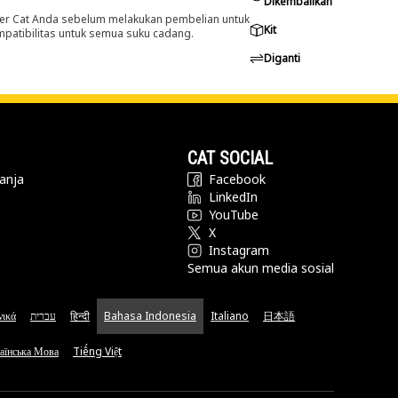
Dikembalikan
er Cat Anda sebelum melakukan pembelian untuk
Kit
ompatibilitas untuk semua suku cadang.
Diganti
CAT SOCIAL
anja
Facebook
LinkedIn
YouTube
X
Instagram
Semua akun media sosial
νικά
עברית
हिन्दी
Bahasa Indonesia
Italiano
日本語
аїнська Мова
Tiếng Việt