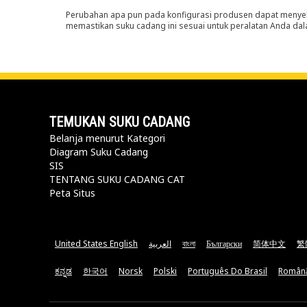
Perubahan apa pun pada konfigurasi produsen dapat menyeb
memastikan suku cadang ini sesuai untuk peralatan Anda dala
TEMUKAN SUKU CADANG
Belanja menurut Kategori
Diagram Suku Cadang
SIS
TENTANG SUKU CADANG CAT
Peta Situs
United States English
العربية
বাংলা
Български
简体中文
繁
ಕನ್ನಡ
한국어
Norsk
Polski
Português Do Brasil
Român