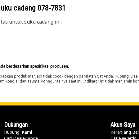
suku cadang
078-7831
itas untuk suku cadang ini.
nda berdasarkan spesifikasi produsen.
abkan produk menjadi tidak cocok dengan peralatan Cat Anda. Hubungi Deal
m kondisi dan asumsi konfigurasinya saat ini. Indikator ini tidak menjamin k
Dukungan
Akun Saya
Hubungi Kami
Keranjang Bel
Cari Dealer Anda
Cat Rewards