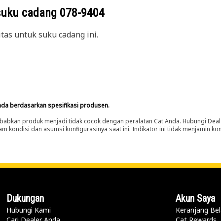
suku cadang
078-9404
itas untuk suku cadang ini.
nda berdasarkan spesifikasi produsen.
abkan produk menjadi tidak cocok dengan peralatan Cat Anda. Hubungi Deal
m kondisi dan asumsi konfigurasinya saat ini. Indikator ini tidak menjamin k
Dukungan
Akun Saya
Hubungi Kami
Keranjang Bel
Cari Dealer Anda
Cat Rewards