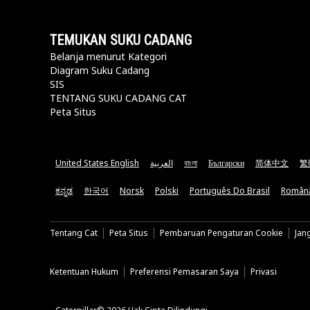
TEMUKAN SUKU CADANG
Belanja menurut Kategori
Diagram Suku Cadang
SIS
TENTANG SUKU CADANG CAT
Peta Situs
United States English
العربية
বাংলা
Български
简体中文
繁
ಕನ್ನಡ
한국어
Norsk
Polski
Português Do Brasil
Român
Tentang Cat
Peta Situs
Pembaruan Pengaturan Cookie
Jan
Ketentuan Hukum
Preferensi Pemasaran Saya
Privasi