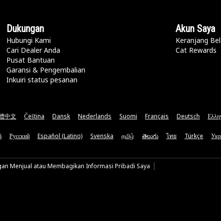
Dukungan
Akun Saya
Hubungi Kami
Keranjang Bel
Cari Dealer Anda
Cat Rewards
Pusat Bantuan
Garansi & Pengembalian
Inkuiri status pesanan
體中文
Čeština
Dansk
Nederlands
Suomi
Français
Deutsch
Ελλη
ă
Русский
Español (Latino)
Svenska
தமிழ்
తెలుగు
ไทย
Türkçe
Укр
gan Menjual atau Membagikan Informasi Pribadi Saya