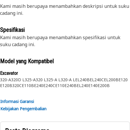
Kami masih berupaya menambahkan deskripsi untuk suku
cadang ini.
Spesifikasi
Kami masih berupaya menambahkan spesifikasi untuk
suku cadang ini.
Model yang Kompatibel
Excavator
320-A
320D L
325-A
320 L
325-A L
320-A L
EL240B
EL240C
EL200B
E120
E120B
320C
E110B
E240
E240C
E110
E240B
EL240
E140
E200B
Informasi Garansi
Kebijakan Pengembalian