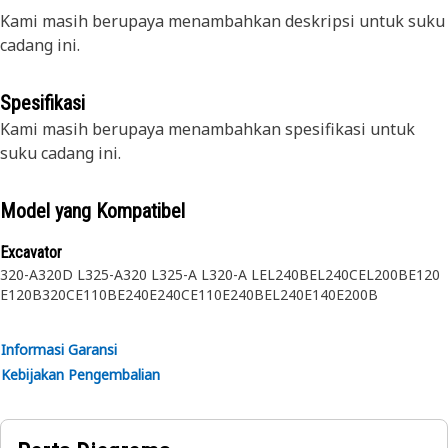
Kami masih berupaya menambahkan deskripsi untuk suku
cadang ini.
Spesifikasi
Kami masih berupaya menambahkan spesifikasi untuk
suku cadang ini.
Model yang Kompatibel
Excavator
320-A
320D L
325-A
320 L
325-A L
320-A L
EL240B
EL240C
EL200B
E120
E120B
320C
E110B
E240
E240C
E110
E240B
EL240
E140
E200B
Informasi Garansi
Kebijakan Pengembalian