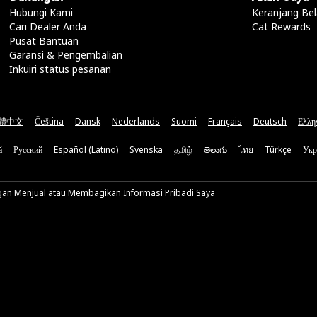
Hubungi Kami
Keranjang Bel
Cari Dealer Anda
Cat Rewards
Pusat Bantuan
Garansi & Pengembalian
Inkuiri status pesanan
體中文
Čeština
Dansk
Nederlands
Suomi
Français
Deutsch
Ελλη
ă
Русский
Español (Latino)
Svenska
தமிழ்
తెలుగు
ไทย
Türkçe
Укр
gan Menjual atau Membagikan Informasi Pribadi Saya