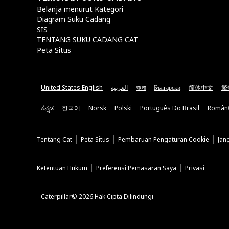
Belanja menurut Kategori
Diagram Suku Cadang
SIS
TENTANG SUKU CADANG CAT
Peta Situs
United States English
العربية
বাংলা
Български
简体中文
繁
ಕನ್ನಡ
한국어
Norsk
Polski
Português Do Brasil
Român
Tentang Cat
Peta Situs
Pembaruan Pengaturan Cookie
Jan
Ketentuan Hukum
Preferensi Pemasaran Saya
Privasi
Caterpillar© 2026 Hak Cipta Dilindungi