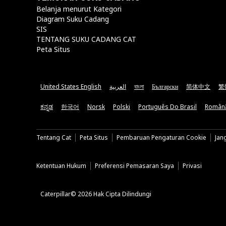
Belanja menurut Kategori
Diagram Suku Cadang
SIS
TENTANG SUKU CADANG CAT
Peta Situs
United States English
العربية
বাংলা
Български
简体中文
繁
ಕನ್ನಡ
한국어
Norsk
Polski
Português Do Brasil
Român
Tentang Cat
Peta Situs
Pembaruan Pengaturan Cookie
Jan
Ketentuan Hukum
Preferensi Pemasaran Saya
Privasi
Caterpillar© 2026 Hak Cipta Dilindungi