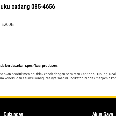
suku cadang
085-4656
B E200B
nda berdasarkan spesifikasi produsen.
abkan produk menjadi tidak cocok dengan peralatan Cat Anda. Hubungi Deal
m kondisi dan asumsi konfigurasinya saat ini. Indikator ini tidak menjamin k
Dukungan
Akun Saya