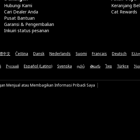
Hubungi Kami
Keranjang Bel
Cari Dealer Anda
Cat Rewards
Pusat Bantuan
Garansi & Pengembalian
Inkuiri status pesanan
體中文
Čeština
Dansk
Nederlands
Suomi
Français
Deutsch
Ελλη
ă
Русский
Español (Latino)
Svenska
தமிழ்
తెలుగు
ไทย
Türkçe
Укр
gan Menjual atau Membagikan Informasi Pribadi Saya