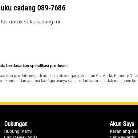
suku cadang
089-7686
itas untuk suku cadang ini.
nda berdasarkan spesifikasi produsen.
abkan produk menjadi tidak cocok dengan peralatan Cat Anda. Hubungi Deal
m kondisi dan asumsi konfigurasinya saat ini. Indikator ini tidak menjamin k
Dukungan
Akun Saya
Hubungi Kami
Keranjang Bel
Cari Dealer Anda
Cat Rewards