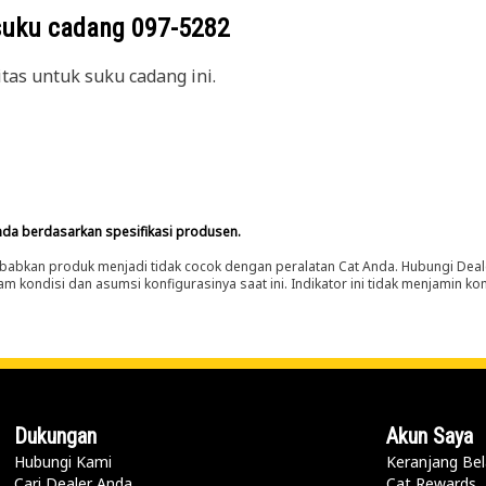
suku cadang
097-5282
itas untuk suku cadang ini.
nda berdasarkan spesifikasi produsen.
abkan produk menjadi tidak cocok dengan peralatan Cat Anda. Hubungi Deal
m kondisi dan asumsi konfigurasinya saat ini. Indikator ini tidak menjamin k
Dukungan
Akun Saya
Hubungi Kami
Keranjang Bel
Cari Dealer Anda
Cat Rewards