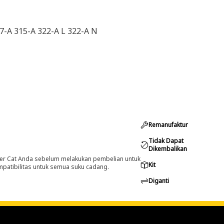
7-A 315-A 322-A L 322-A N
Remanufaktur
Tidak Dapat
Dikembalikan
er Cat Anda sebelum melakukan pembelian untuk
Kit
ompatibilitas untuk semua suku cadang.
Diganti