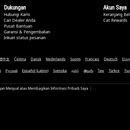
Dukungan
Akun Saya
Hubungi Kami
Keranjang Bel
Cari Dealer Anda
Cat Rewards
Pusat Bantuan
Garansi & Pengembalian
Inkuiri status pesanan
體中文
Čeština
Dansk
Nederlands
Suomi
Français
Deutsch
Ελλη
ă
Русский
Español (Latino)
Svenska
தமிழ்
తెలుగు
ไทย
Türkçe
Укр
gan Menjual atau Membagikan Informasi Pribadi Saya