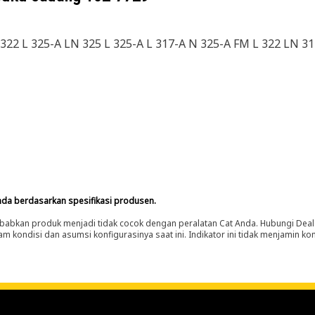
322 L 325-A LN 325 L 325-A L 317-A N 325-A FM L 322 LN 31
nda berdasarkan spesifikasi produsen.
abkan produk menjadi tidak cocok dengan peralatan Cat Anda. Hubungi Deal
m kondisi dan asumsi konfigurasinya saat ini. Indikator ini tidak menjamin k