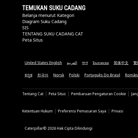
TEMUKAN SUKU CADANG
Belanja menurut Kategori
Diagram Suku Cadang
SIS
TENTANG SUKU CADANG CAT
Peta Situs
United States English
العربية
বাংলা
Български
简体中文
繁
ಕನ್ನಡ
한국어
Norsk
Polski
Português Do Brasil
Român
Tentang Cat
Peta Situs
Pembaruan Pengaturan Cookie
Jan
Ketentuan Hukum
Preferensi Pemasaran Saya
Privasi
Caterpillar© 2026 Hak Cipta Dilindungi