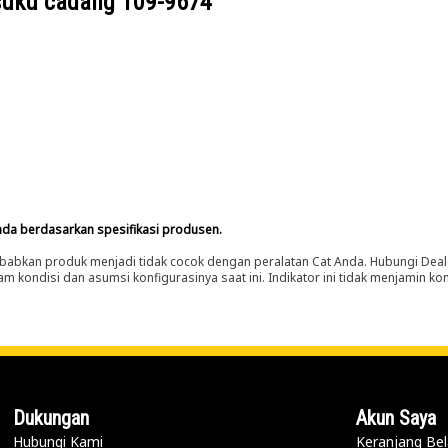
suku cadang
109-9674
nda berdasarkan spesifikasi produsen.
abkan produk menjadi tidak cocok dengan peralatan Cat Anda. Hubungi Deal
m kondisi dan asumsi konfigurasinya saat ini. Indikator ini tidak menjamin k
Dukungan
Akun Saya
Hubungi Kami
Keranjang Bel