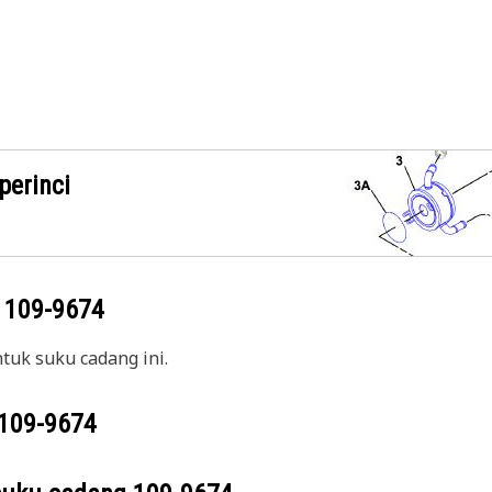
perinci
g
109-9674
uk suku cadang ini.
109-9674