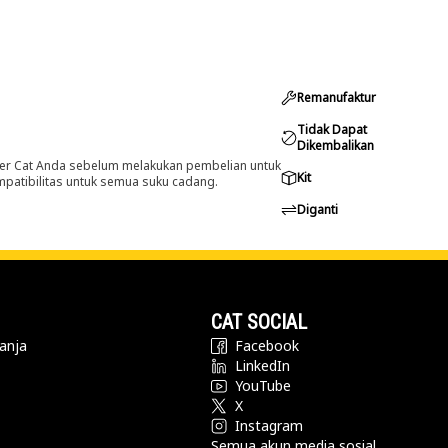
Remanufaktur
Tidak Dapat
Dikembalikan
er Cat Anda sebelum melakukan pembelian untuk
Kit
ompatibilitas untuk semua suku cadang.
Diganti
CAT SOCIAL
anja
Facebook
LinkedIn
YouTube
X
Instagram
Semua akun media sosial