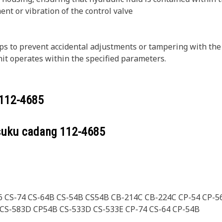
t or vibration of the control valve
 to prevent accidental adjustments or tampering with the c
nit operates within the specified parameters.
112-4685
suku cadang
112-4685
76 CS-74 CS-64B CS-54B CS54B CB-214C CB-224C CP-54 CP-5
 CS-583D CP54B CS-533D CS-533E CP-74 CS-64 CP-54B