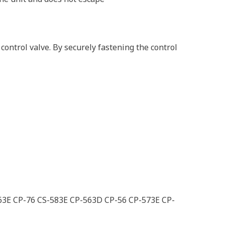
ontrol valve. By securely fastening the control
63E CP-76 CS-583E CP-563D CP-56 CP-573E CP-