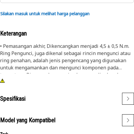
Silakan masuk untuk melihat harga pelanggan
Keterangan
• Pemasangan akhir, Dikencangkan menjadi 4,5 ± 0,5 N.m.
Ring Pengunci, juga dikenal sebagai rincin mengunci atau
ring penahan, adalah jenis pengencang yang digunakan
untuk mengamankan dan mengunci komponen pada
tempatnya. Biasanya berupa ring logam melingkar dengan
fitur khusus yang memungkinkannya dipasang di alur atau
ceruk untuk mencegah pergerakan aksial atau
perpindahan komponen. Tujuan utama ring pengunci
Spesifikasi
adalah untuk mengamankan dan mengunci komponen di
tempatnya, mencegahnya dari gerakan atau
pembongkaran aksial yang tidak disengaja.
Model yang Kompatibel
Atribut: