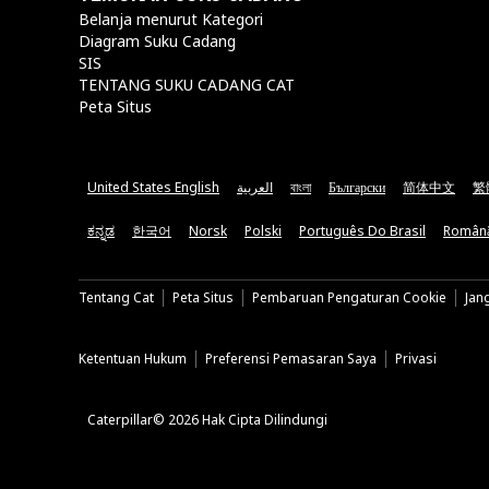
Belanja menurut Kategori
Diagram Suku Cadang
SIS
TENTANG SUKU CADANG CAT
Peta Situs
United States English
العربية
বাংলা
Български
简体中文
繁
ಕನ್ನಡ
한국어
Norsk
Polski
Português Do Brasil
Român
Tentang Cat
Peta Situs
Pembaruan Pengaturan Cookie
Jan
Ketentuan Hukum
Preferensi Pemasaran Saya
Privasi
Caterpillar© 2026 Hak Cipta Dilindungi