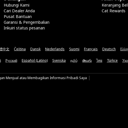
Hubungi Kami
Keranjang Bel
Cari Dealer Anda
Cat Rewards
Pusat Bantuan
Garansi & Pengembalian
Inkuiri status pesanan
體中文
Čeština
Dansk
Nederlands
Suomi
Français
Deutsch
Ελλη
ă
Русский
Español (Latino)
Svenska
தமிழ்
తెలుగు
ไทย
Türkçe
Укр
gan Menjual atau Membagikan Informasi Pribadi Saya