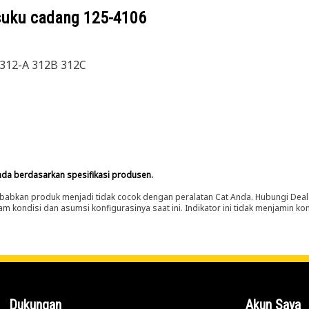
suku cadang
125-4106
 312-A 312B 312C
nda berdasarkan spesifikasi produsen.
abkan produk menjadi tidak cocok dengan peralatan Cat Anda. Hubungi Deal
m kondisi dan asumsi konfigurasinya saat ini. Indikator ini tidak menjamin k
Dukungan
Akun Saya