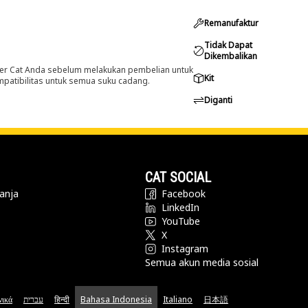
Remanufaktur
Tidak Dapat
Dikembalikan
er Cat Anda sebelum melakukan pembelian untuk
Kit
ompatibilitas untuk semua suku cadang.
Diganti
CAT SOCIAL
anja
Facebook
LinkedIn
YouTube
X
Instagram
Semua akun media sosial
νικά
עברית
हिन्दी
Bahasa Indonesia
Italiano
日本語