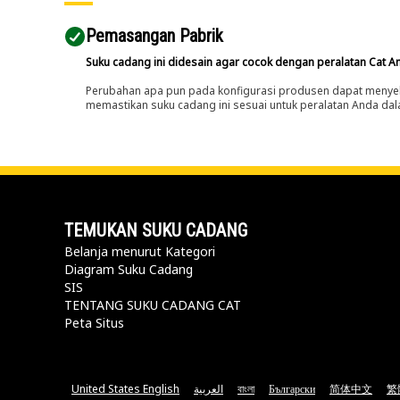
Pemasangan Pabrik
Suku cadang ini didesain agar cocok dengan peralatan Cat A
Perubahan apa pun pada konfigurasi produsen dapat menyeb
memastikan suku cadang ini sesuai untuk peralatan Anda dala
TEMUKAN SUKU CADANG
Belanja menurut Kategori
Diagram Suku Cadang
SIS
TENTANG SUKU CADANG CAT
Peta Situs
United States English
العربية
বাংলা
Български
简体中文
繁