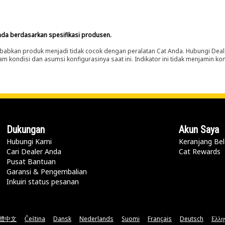
nda berdasarkan spesifikasi produsen.
abkan produk menjadi tidak cocok dengan peralatan Cat Anda. Hubungi Deal
m kondisi dan asumsi konfigurasinya saat ini. Indikator ini tidak menjamin k
Dukungan
Akun Saya
Hubungi Kami
Keranjang Bel
Cari Dealer Anda
Cat Rewards
Pusat Bantuan
Garansi & Pengembalian
Inkuiri status pesanan
體中文
Čeština
Dansk
Nederlands
Suomi
Français
Deutsch
Ελλη