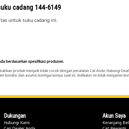
suku cadang
144-6149
itas untuk suku cadang ini.
nda berdasarkan spesifikasi produsen.
abkan produk menjadi tidak cocok dengan peralatan Cat Anda. Hubungi Deal
m kondisi dan asumsi konfigurasinya saat ini. Indikator ini tidak menjamin k
Dukungan
Akun Saya
Hubungi Kami
Keranjang Bel
Cari Dealer Anda
Cat Rewards