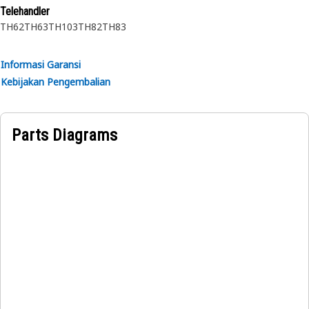
Telehandler
TH62
TH63
TH103
TH82
TH83
Informasi Garansi
Kebijakan Pengembalian
Parts Diagrams