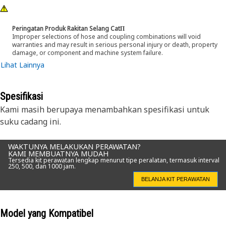
Peringatan Produk Rakitan Selang CatΠ
Improper selections of hose and coupling combinations will void
warranties and may result in serious personal injury or death, property
damage, or component and machine system failure.
Lihat Lainnya
Spesifikasi
Kami masih berupaya menambahkan spesifikasi untuk
suku cadang ini.
WAKTUNYA MELAKUKAN PERAWATAN?
KAMI MEMBUATNYA MUDAH
Tersedia kit perawatan lengkap menurut tipe peralatan, termasuk interval
250, 500, dan 1000 jam.
BELANJA KIT PERAWATAN
Model yang Kompatibel