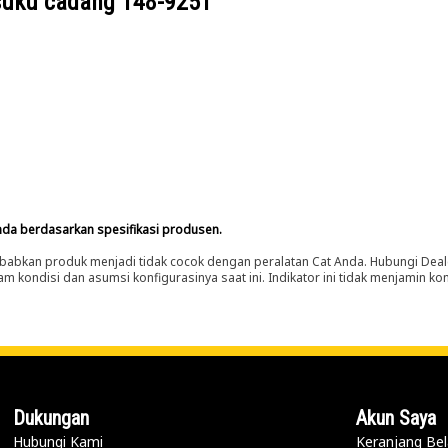
suku cadang
148-9251
nda berdasarkan spesifikasi produsen.
abkan produk menjadi tidak cocok dengan peralatan Cat Anda. Hubungi Deal
m kondisi dan asumsi konfigurasinya saat ini. Indikator ini tidak menjamin k
Dukungan
Akun Saya
Hubungi Kami
Keranjang Bel