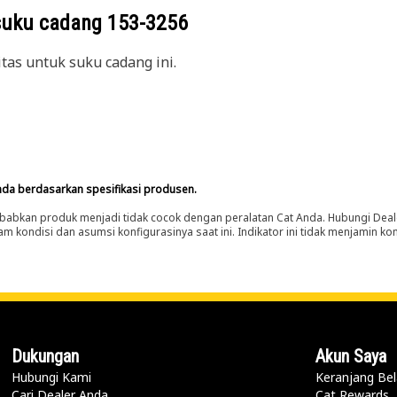
suku cadang
153-3256
itas untuk suku cadang ini.
nda berdasarkan spesifikasi produsen.
abkan produk menjadi tidak cocok dengan peralatan Cat Anda. Hubungi Deal
m kondisi dan asumsi konfigurasinya saat ini. Indikator ini tidak menjamin k
Dukungan
Akun Saya
Hubungi Kami
Keranjang Bel
Cari Dealer Anda
Cat Rewards