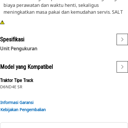
biaya perawatan dan waktu henti, sekaligus
meningkatkan masa pakai dan kemudahan servis. SALT
menawarkan konfigurasi undercarriage universal untuk
berbagai kondisi permukaan tanah saat dipadukan
dengan desain track yang sesuai dengan lingkungan
Spesifikasi
pengoperasian dan alat berat Anda.
Unit Pengukuran
Model yang Kompatibel
Traktor Tipe Track
D6N
D4E SR
Informasi Garansi
Kebijakan Pengembalian