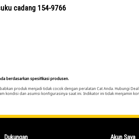
suku cadang
154-9766
nda berdasarkan spesifikasi produsen.
abkan produk menjadi tidak cocok dengan peralatan Cat Anda. Hubungi Deal
m kondisi dan asumsi konfigurasinya saat ini. Indikator ini tidak menjamin k
Dukungan
Akun Saya