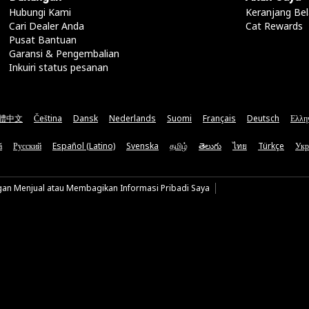
Hubungi Kami
Keranjang Bel
Cari Dealer Anda
Cat Rewards
Pusat Bantuan
Garansi & Pengembalian
Inkuiri status pesanan
體中文
Čeština
Dansk
Nederlands
Suomi
Français
Deutsch
Ελλη
ă
Русский
Español (Latino)
Svenska
தமிழ்
తెలుగు
ไทย
Türkçe
Укр
gan Menjual atau Membagikan Informasi Pribadi Saya