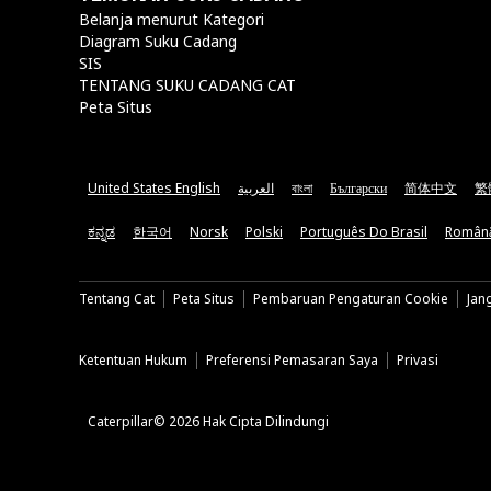
Belanja menurut Kategori
Diagram Suku Cadang
SIS
TENTANG SUKU CADANG CAT
Peta Situs
United States English
العربية
বাংলা
Български
简体中文
繁
ಕನ್ನಡ
한국어
Norsk
Polski
Português Do Brasil
Român
Tentang Cat
Peta Situs
Pembaruan Pengaturan Cookie
Jan
Ketentuan Hukum
Preferensi Pemasaran Saya
Privasi
Caterpillar© 2026 Hak Cipta Dilindungi