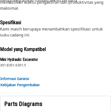
mengintegrasikan inovasi teknis terbaru.
memastikan waktu pengaktifan dan produktivitas yang
maksimal.
Spesifikasi
Kami masih berupaya menambahkan spesifikasi untuk
suku cadang ini.
Model yang Kompatibel
Mini Hydraulic Excavator
301.8
301.6
301.5
Informasi Garansi
Kebijakan Pengembalian
Parts Diagrams