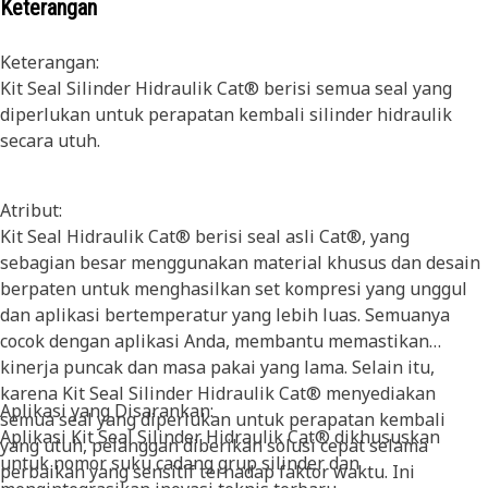
Keterangan
Keterangan:
Kit Seal Silinder Hidraulik Cat® berisi semua seal yang
diperlukan untuk perapatan kembali silinder hidraulik
secara utuh.
Atribut:
Kit Seal Hidraulik Cat® berisi seal asli Cat®, yang
sebagian besar menggunakan material khusus dan desain
berpaten untuk menghasilkan set kompresi yang unggul
dan aplikasi bertemperatur yang lebih luas. Semuanya
cocok dengan aplikasi Anda, membantu memastikan
kinerja puncak dan masa pakai yang lama. Selain itu,
karena Kit Seal Silinder Hidraulik Cat® menyediakan
Aplikasi yang Disarankan:
semua seal yang diperlukan untuk perapatan kembali
Aplikasi Kit Seal Silinder Hidraulik Cat® dikhususkan
yang utuh, pelanggan diberikan solusi cepat selama
untuk nomor suku cadang grup silinder dan
perbaikan yang sensitif terhadap faktor waktu. Ini