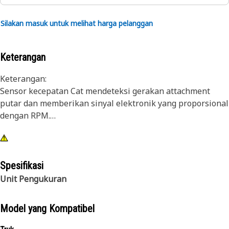
Silakan masuk untuk melihat harga pelanggan
Keterangan
Keterangan:
Sensor kecepatan Cat mendeteksi gerakan attachment
putar dan memberikan sinyal elektronik yang proporsional
dengan RPM.
Atribut:
Attachment ulir metrik
Spesifikasi
Aplikasi:
Unit Pengukuran
• Kecepatan transmisi
• Kecepatan gandar
Model yang Kompatibel
• Indikator Cat adalah sensor khusus aplikasi. Lihat buku
petunjuk penggunaan atau hubungi Dealer Cat setempat