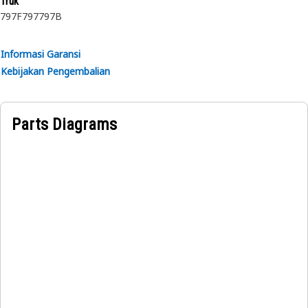
Truk
untuk mendapatkan informasi lebih lanjut.
797F
797
797B
Informasi Garansi
Kebijakan Pengembalian
Parts Diagrams