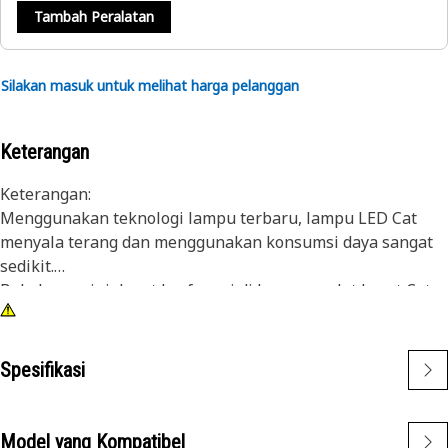
Tambah Peralatan
Silakan masuk untuk melihat harga pelanggan
Keterangan
Keterangan:
Menggunakan teknologi lampu terbaru, lampu LED Cat
menyala terang dan menggunakan konsumsi daya sangat
sedikit.
Bola lampu ini dapat berfungsi di beragam alat berat Cat
sehingga menawarkan fleksibilitas dan ketahanan.
Atribut:
• Bola lampu LED merah
Spesifikasi
• Ukuran bola lampu T-3 1/4
• 24V
• Dudukan bayonet
Model yang Kompatibel