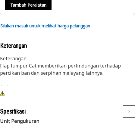
Tambah Peralatan
Silakan masuk untuk melihat harga pelanggan
Keterangan
Keterangan:
Flap lumpur Cat memberikan perlindungan terhadap
percikan ban dan serpihan melayang lainnya.
Atribut:
• Material sintetis tahan lama
• Lubang pemasangan berslot untuk kemudahan
pemasangan
Spesifikasi
• Hitam
Unit Pengukuran
Aplikasi: