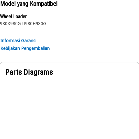
Digunakan untuk mengurangi percikan ban dan
Model yang Kompatibel
melindungi fitur-fitur alat berat dari serpihan beterbangan
Wheel Loader
yang berasal dari alat berat beroda.
980K
980G II
980H
980G
Informasi Garansi
Kebijakan Pengembalian
Parts Diagrams