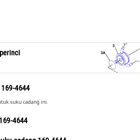
perinci
g
169-4644
uk suku cadang ini.
169-4644