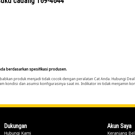
suku cadang
169-4644
nda berdasarkan spesifikasi produsen.
abkan produk menjadi tidak cocok dengan peralatan Cat Anda. Hubungi Deal
m kondisi dan asumsi konfigurasinya saat ini. Indikator ini tidak menjamin k
Dukungan
Akun Saya
Hubungi Kami
Keranjang Bel