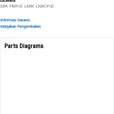
Excavator
320C FM
312C L
320C L
320C
312C
Informasi Garansi
Kebijakan Pengembalian
Parts Diagrams