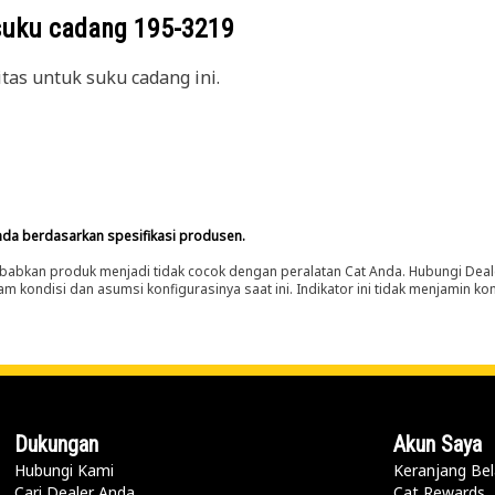
suku cadang
195-3219
itas untuk suku cadang ini.
nda berdasarkan spesifikasi produsen.
abkan produk menjadi tidak cocok dengan peralatan Cat Anda. Hubungi Deal
m kondisi dan asumsi konfigurasinya saat ini. Indikator ini tidak menjamin k
Dukungan
Akun Saya
Hubungi Kami
Keranjang Bel
Cari Dealer Anda
Cat Rewards