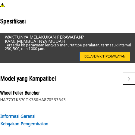
Spesifikasi
WAKTUNYA MELAKUKAN PERAWATAN?
KAMI MEMBUATNYA MUDAH
Tersedia kit perawatan lengkap menurut tipe peralatan, termasuk interval
250, 500, dan 1000 jam.
BELANJA KIT PERAWATAN
Model yang Kompatibel
Wheel Feller Buncher
HA770
TK370
TK380
HA870
533
543
Informasi Garansi
Kebijakan Pengembalian