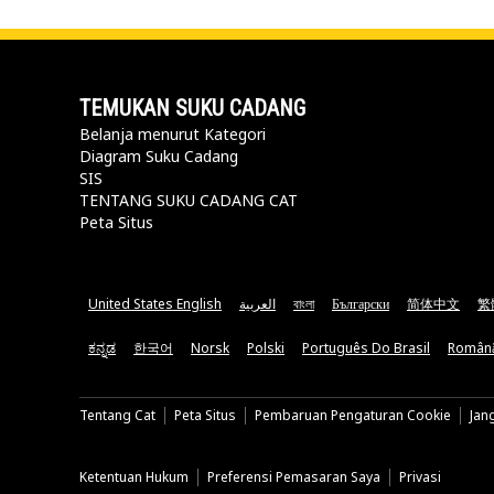
TEMUKAN SUKU CADANG
Belanja menurut Kategori
Diagram Suku Cadang
SIS
TENTANG SUKU CADANG CAT
Peta Situs
United States English
العربية
বাংলা
Български
简体中文
繁
ಕನ್ನಡ
한국어
Norsk
Polski
Português Do Brasil
Român
Tentang Cat
Peta Situs
Pembaruan Pengaturan Cookie
Jan
Ketentuan Hukum
Preferensi Pemasaran Saya
Privasi