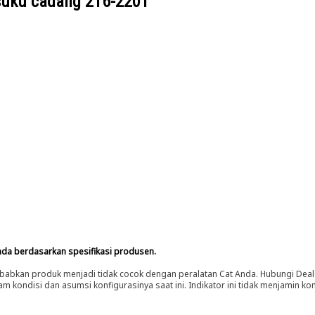
suku cadang
216-2201
nda berdasarkan spesifikasi produsen.
abkan produk menjadi tidak cocok dengan peralatan Cat Anda. Hubungi Deal
m kondisi dan asumsi konfigurasinya saat ini. Indikator ini tidak menjamin k