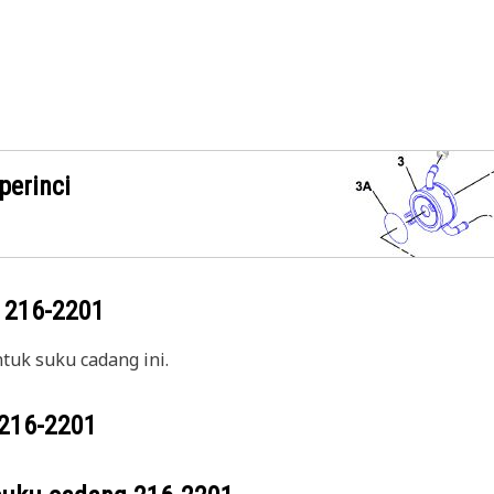
perinci
g
216-2201
uk suku cadang ini.
216-2201