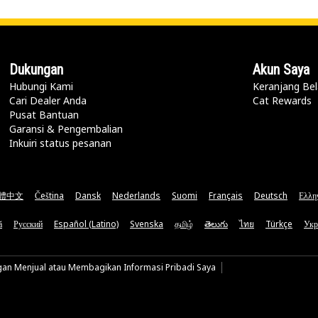
Dukungan
Akun Saya
Hubungi Kami
Keranjang Bel
Cari Dealer Anda
Cat Rewards
Pusat Bantuan
Garansi & Pengembalian
Inkuiri status pesanan
體中文
Čeština
Dansk
Nederlands
Suomi
Français
Deutsch
Ελλη
ă
Русский
Español (Latino)
Svenska
தமிழ்
తెలుగు
ไทย
Türkçe
Укр
gan Menjual atau Membagikan Informasi Pribadi Saya