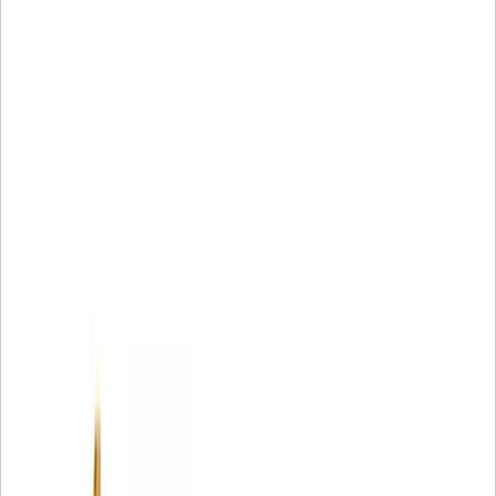
lainnya mencakup:
• Media filter khusus memberikan perlindungan yang
unggul
• Kemampuan penahan serpihan lebih baik
• Lebih tangguh