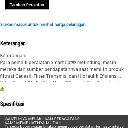
Tambah Peralatan
Silakan masuk untuk melihat harga pelanggan
Keterangan
Keterangan:
Para pemilik peralatan Smart Cat® melindungi mesin
mereka dan sumber pendapatannya saat memilih produk
filtrasi Cat asli. Filter Transmisi dan Hidraulik Efisiensi
Ultra Tinggi (UHE, Ultra High Efficiency) Cat dilengkapi
media sintetis yang menghilangkan jumlah partikel halus
yang lebih besar untuk kontrol kontaminasi yang optimum
di aplikasi yang paling berat.
Spesifikasi
Meskipun pemilihan filter sepertinya bukan termasuk
WAKTUNYA MELAKUKAN PERAWATAN?
KAMI MEMBUATNYA MUDAH
keputusan besar, namun filter yang salah dapat
Tersedia kit perawatan lengkap menurut tipe peralatan, termasuk interval