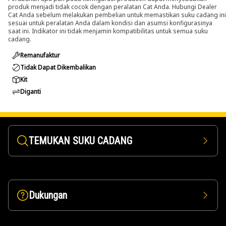
produk menjadi tidak cocok dengan peralatan Cat Anda. Hubungi Dealer
Cat Anda sebelum melakukan pembelian untuk memastikan suku cadang ini
sesuai untuk peralatan Anda dalam kondisi dan asumsi konfigurasinya
saat ini. Indikator ini tidak menjamin kompatibilitas untuk semua suku
cadang.
Remanufaktur
Tidak Dapat Dikembalikan
Kit
Diganti
TEMUKAN SUKU CADANG
Dukungan