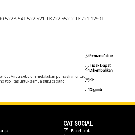
90 522B 541 522 521 TK722 552 2 TK721 1290T
Remanufaktur
Tidak Dapat
Dikembalikan
er Cat Anda sebelum melakukan pembelian untuk
Kit
ompatibilitas untuk semua suku cadang.
Diganti
CAT SOCIAL
anja
Facebook