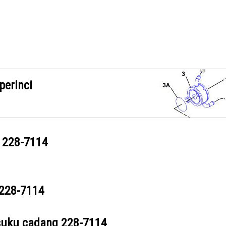
perinci
g
228-7114
228-7114
suku cadang
228-7114