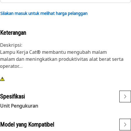
Silakan masuk untuk melihat harga pelanggan
Keterangan
Deskripsi:
Lampu Kerja Cat® membantu mengubah malam
malam dan meningkatkan produktivitas alat berat serta
operator.
Atribut:
1) Lampu Cat Premium didesain untuk memenuhi tingkat
getaran yang tinggi dari alat berat yang besar maupun
Spesifikasi
kecil
Unit Pengukuran
2) Lampu Cat dapat disesuaikan dengan alat berat lain di
fleet Anda, dan dapat dipasang ke alat berat yang lebih
lama
Model yang Kompatibel