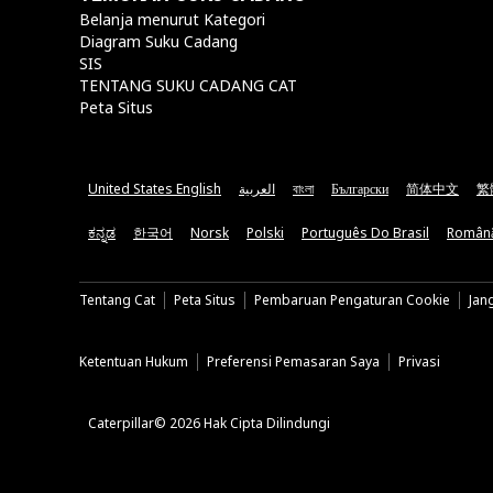
Belanja menurut Kategori
Diagram Suku Cadang
SIS
TENTANG SUKU CADANG CAT
Peta Situs
United States English
العربية
বাংলা
Български
简体中文
繁
ಕನ್ನಡ
한국어
Norsk
Polski
Português Do Brasil
Român
Tentang Cat
Peta Situs
Pembaruan Pengaturan Cookie
Jan
Ketentuan Hukum
Preferensi Pemasaran Saya
Privasi
Caterpillar© 2026 Hak Cipta Dilindungi