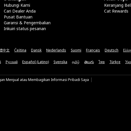
Hubungi Kami
Keranjang Bel
Cari Dealer Anda
Cat Rewards
Pusat Bantuan
Garansi & Pengembalian
Inkuiri status pesanan
體中文
Čeština
Dansk
Nederlands
Suomi
Français
Deutsch
Ελλη
ă
Русский
Español (Latino)
Svenska
தமிழ்
తెలుగు
ไทย
Türkçe
Укр
gan Menjual atau Membagikan Informasi Pribadi Saya