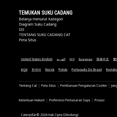
TEMUKAN SUKU CADANG
Belanja menurut Kategori
Diagram Suku Cadang
SIS
TENTANG SUKU CADANG CAT
Peta Situs
United States English
العربية
বাংলা
Български
简体中文
繁
ಕನ್ನಡ
한국어
Norsk
Polski
Português Do Brasil
Român
Tentang Cat
Peta Situs
Pembaruan Pengaturan Cookie
Jan
Ketentuan Hukum
Preferensi Pemasaran Saya
Privasi
Caterpillar© 2026 Hak Cipta Dilindungi