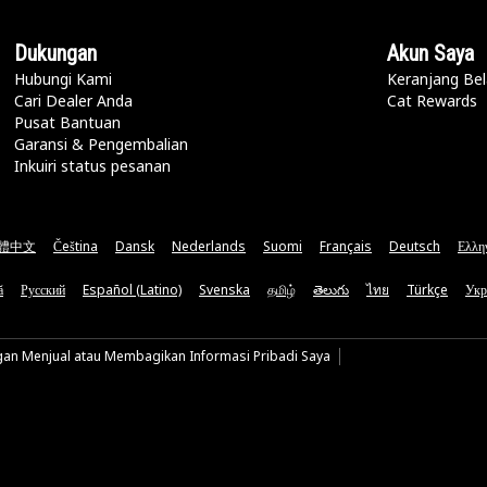
Dukungan
Akun Saya
Hubungi Kami
Keranjang Bel
Cari Dealer Anda
Cat Rewards
Pusat Bantuan
Garansi & Pengembalian
Inkuiri status pesanan
體中文
Čeština
Dansk
Nederlands
Suomi
Français
Deutsch
Ελλη
ă
Русский
Español (Latino)
Svenska
தமிழ்
తెలుగు
ไทย
Türkçe
Укр
gan Menjual atau Membagikan Informasi Pribadi Saya