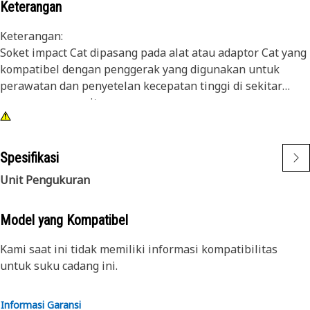
Keterangan
Keterangan:
Soket impact Cat dipasang pada alat atau adaptor Cat yang
kompatibel dengan penggerak yang digunakan untuk
perawatan dan penyetelan kecepatan tinggi di sekitar
ruang yang sempit.
Atribut:
• Soket impact 6 titik, 3/8 inci
Spesifikasi
• Panjang dalam
Unit Pengukuran
• Penggerak persegi 3/8 inci
• Lapisan atas oksida hitam
Model yang Kompatibel
Kami saat ini tidak memiliki informasi kompatibilitas
untuk suku cadang ini.
Informasi Garansi