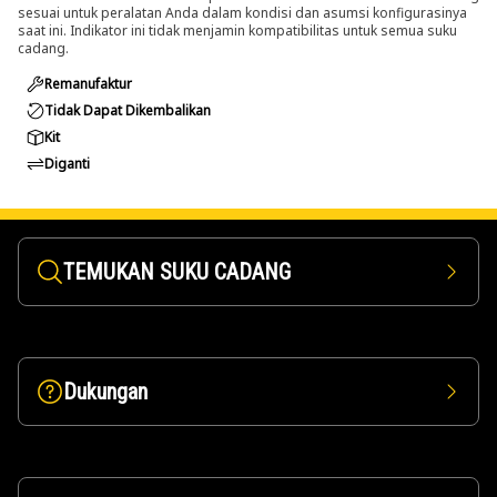
sesuai untuk peralatan Anda dalam kondisi dan asumsi konfigurasinya
saat ini. Indikator ini tidak menjamin kompatibilitas untuk semua suku
cadang.
Remanufaktur
Tidak Dapat Dikembalikan
Kit
Diganti
TEMUKAN SUKU CADANG
Dukungan