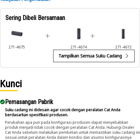
Applications:
Sering Dibeli Bersamaan
An Impact Socket is utilized in the assembly areas of the
equipment, for servicing where high torque and accurate fit
are required for disassembly and reassembly.
271-4675
271-4674
271-4672
Tampilkan Semua Suku Cadang
Kunci
Pemasangan Pabrik
Suku cadang ini didesain agar cocok dengan peralatan Cat Anda
berdasarkan spesifikasi produsen.
Perubahan apa pun pada konfigurasi produsen dapat menyebabkan
produk menjadi tidak cocok dengan peralatan Cat Anda. Hubungi Dealer
Cat Anda sebelum melakukan pembelian untuk memastikan suku cadang ini
sesuai untuk peralatan Anda dalam kondisi dan asumsi konfigurasinya