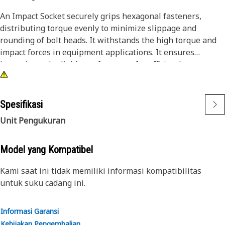
An Impact Socket securely grips hexagonal fasteners,
distributing torque evenly to minimize slippage and
rounding of bolt heads. It withstands the high torque and
impact forces in equipment applications. It ensures
longevity and reliable performance for efficiently
tightening and loosening bolts and nuts in the equipment,
ensuring safe and effective maintenance operations.
Spesifikasi
Attributes:
Unit Pengukuran
• 3/8" drive for compatibility with different impact tools.
• Resistant to wear and deformation under high torque
conditions.
Model yang Kompatibel
• 5/8" socket size ensures a secure fit and prevents
Kami saat ini tidak memiliki informasi kompatibilitas
slippage and damage to fasteners.
untuk suku cadang ini.
• Provided with 6-point deep length for secure grip on
fasteners.
• Black oxide finish offers increased resistance to rust and
Informasi Garansi
corrosion.
Kebijakan Pengembalian